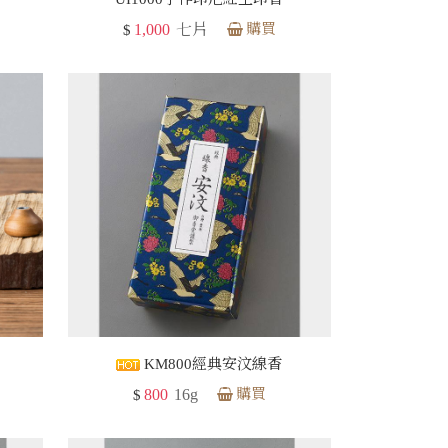
1,000
七片
購買
$
KM800經典安汶線香
800
16g
購買
$