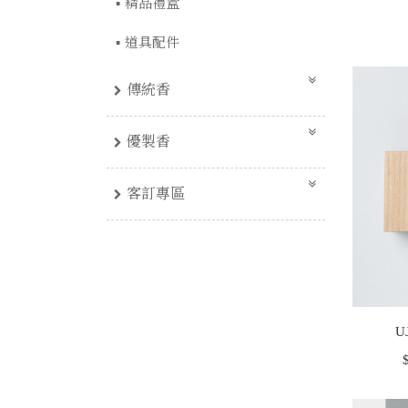
精品禮盒
道具配件
傳統香
優製香
客訂專區
U