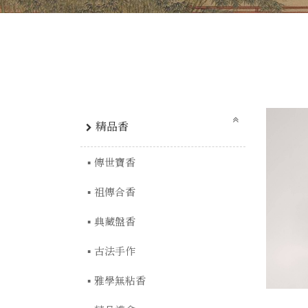
精品香
傳世寶香
祖傳合香
典藏盤香
古法手作
雅學無粘香