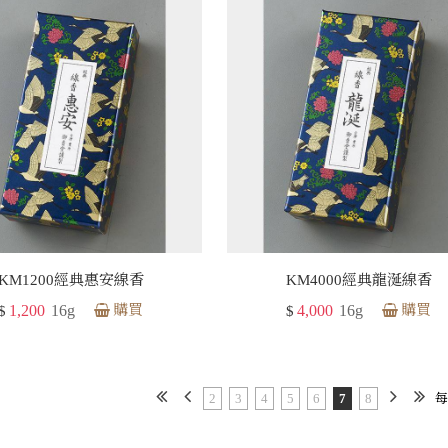
KM1200經典惠安線香
KM4000經典龍涎線香
1,200
16g
購買
4,000
16g
購買
$
$
2
3
4
5
6
7
8
每