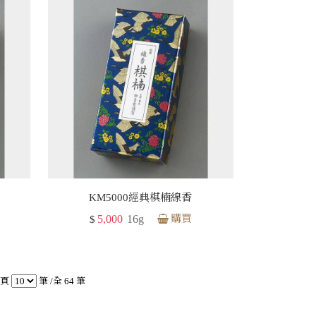
KM5000經典棋楠線香
5,000
16g
購買
$
頁
筆 /全 64 筆