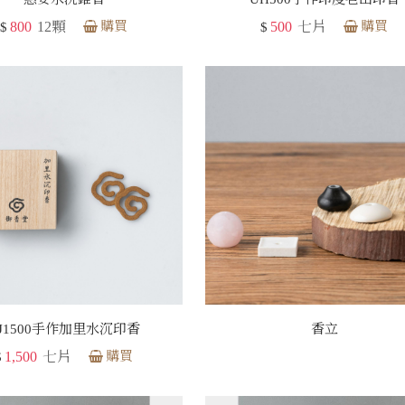
800
12顆
購買
500
七片
購買
$
$
J1500手作加里水沉印香
香立
1,500
七片
購買
$