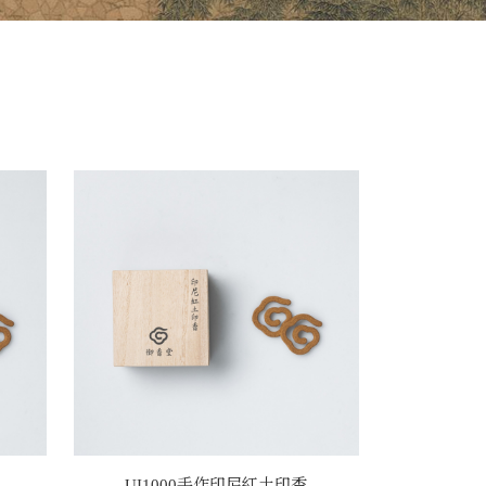
UI1000手作印尼紅土印香