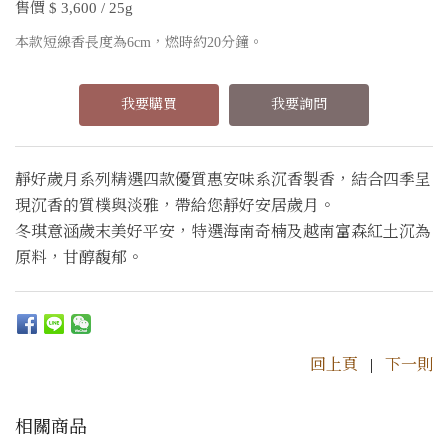
售價 $ 3,600 / 25g
本款短線香長度為6cm，燃時約20分鐘。
我要購買
我要詢問
靜好歲月系列精選四款優質惠安味系沉香製香，結合四季呈
現沉香的質樸與淡雅，帶給您靜好安居歲月。
冬琪意涵歲末美好平安，特選海南奇楠及越南富森紅土沉為
原料，甘醇馥郁。
回上頁
|
下一則
相關商品