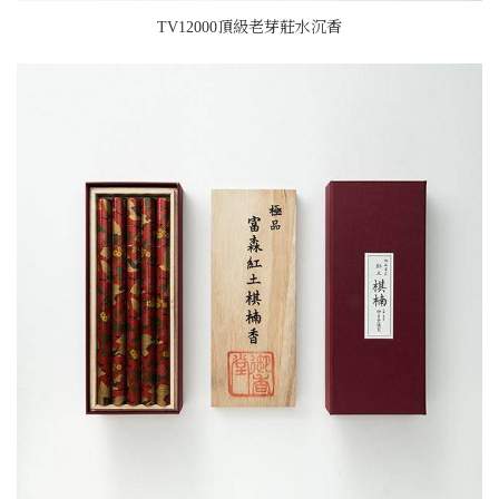
TV12000頂級老芽莊水沉香