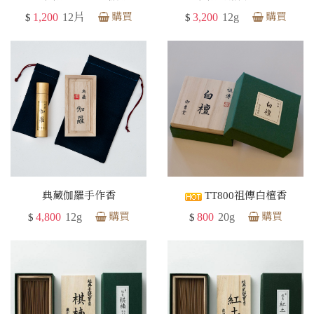
1,200
12片
購買
3,200
12g
購買
$
$
典藏伽羅手作香
TT800祖傳白檀香
4,800
12g
購買
800
20g
購買
$
$