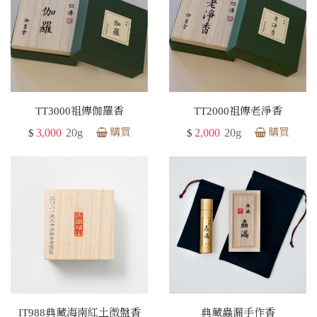
TT3000祖傳伽羅香
TT2000祖傳老淨香
3,000
20g
購買
2,000
20g
購買
$
$
IT988典藏海南紅土微盤香
典藏蟲漏手作香