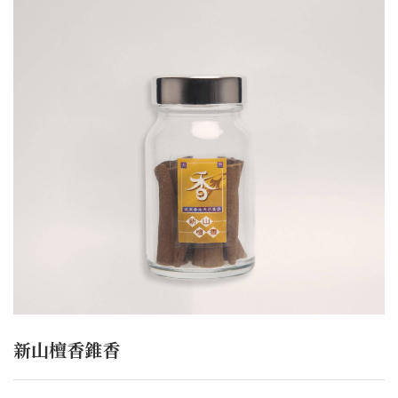
新山檀香錐香