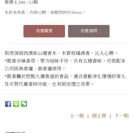
售價 $ 200 / 12顆
本款為塔香，內裝12顆，每顆燃時約30min。
我要購買
我要詢問
取用頂級西澳新山檀香木，木質柑橘清香，沁人心脾。
*錐香亦稱香塔，單方純味手作，共有五種香味。可搭配本
公司經典香爐、御香爐使用。
*錐香屬於燃點大擴香遠的香品，適合喜歡淨化環境的客人
及可替代薰香粉功能，也有倒流煙之效果。
上一則
|
回上頁
|
下一則