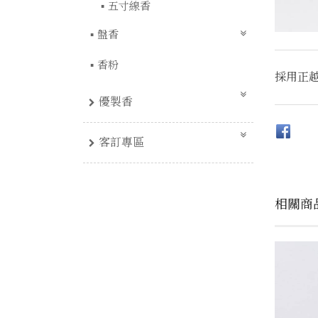
五寸線香
盤香
香粉
採用正
優製香
客訂專區
相關商