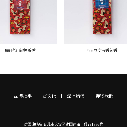
J664老山微煙線香
J562惠安沉香線香
品牌故事
香文化
線上購物
聯絡我們
建國旗艦店 台北市大安區建國南路一段291巷6號