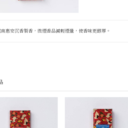
越南惠安沉香製香，微煙香品減輕煙量，使香味更醇厚。
品