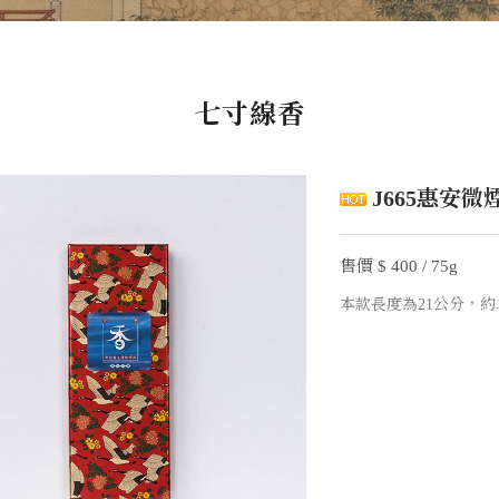
七寸線香
J665惠安微
售價 $ 400 / 75g
本款長度為21公分，約