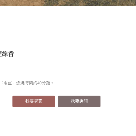
煙線香
二兩重，燃燒時間約40分鐘。
我要購買
我要詢問