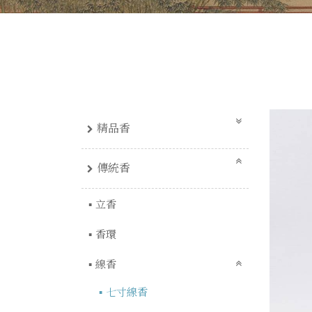
精品香
傳統香
立香
香環
線香
七寸線香