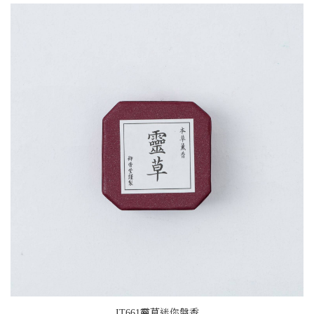
IT661靈草迷你盤香