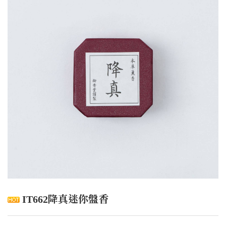
IT662降真迷你盤香