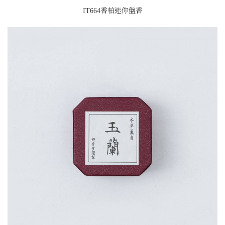
IT664香柏迷你盤香