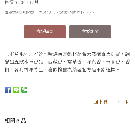
售價 $ 200 / 12片
本款為迷你盤香，內裝12片，燃燒時間約1小時。
我要購買
我要詢問
【本草系列】本公司精選漢方藥材配合天然檀香及沉香，調
配出五款本草香品：西藏香、靈草香、降真香、玉蘭香、香
柏，各有香味特色，喜歡懷舊漢藥老配方是不錯選擇。
回上頁
|
下一則
相關商品