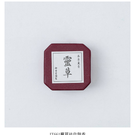
IT661靈草迷你盤香