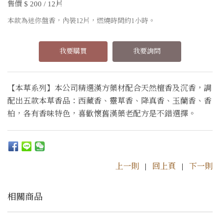
售價 $ 200 / 12片
本款為迷你盤香，內裝12片，燃燒時間約1小時。
我要購買
我要詢問
【本草系列】本公司精選漢方藥材配合天然檀香及沉香，調
配出五款本草香品：西藏香、靈草香、降真香、玉蘭香、香
柏，各有香味特色，喜歡懷舊漢藥老配方是不錯選擇。
上一則
|
回上頁
|
下一則
相關商品