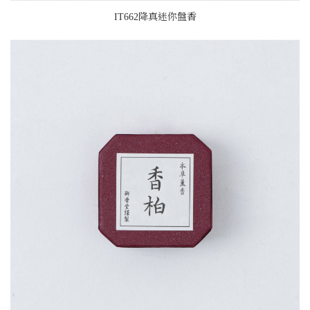
IT662降真迷你盤香