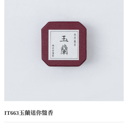
IT663玉蘭迷你盤香